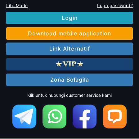
Lite Mode
Lupa password?
Login
Download mobile application
Link Alternatif
Zona Bolagila
Klik untuk hubungi customer service kami