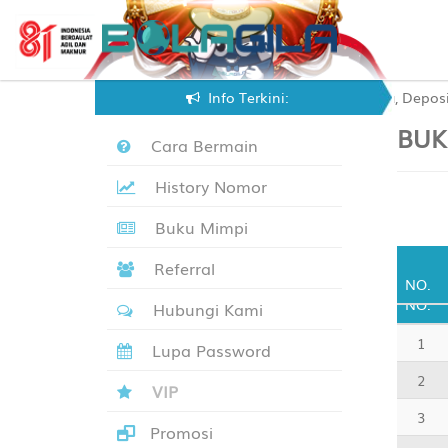
IT YANG SEMAKIN MUDAH Dengan FITUR Terbaru, Deposit Via : - V
Info Terkini:
BUK
Cara Bermain
History Nomor
Buku Mimpi
Referral
NO.
NO.
Hubungi Kami
1
Lupa Password
2
VIP
3
Promosi