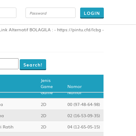
LOGIN
if BOLAGILA : - https://pintu.cfd/lcbg - https://bogilpro.com
Jenis
Game
Jenis
Nomor
Game
Nomor
na
2D
00 (97-48-64-98)
ma
2D
02 (16-53-09-35)
i Ratih
2D
04 (12-65-05-15)