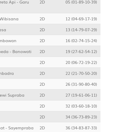
eta Api - Garu
2D
05 (01-89-10-39)
 Wibisana
2D
12 (04-69-17-19)
kesa
2D
13 (14-79-07-29)
Jembawan
2D
16 (02-74-15-24)
epeda - Banowati
2D
19 (27-62-54-12)
2D
20 (06-72-19-22)
embadra
2D
22 (21-70-50-20)
2D
26 (31-90-80-40)
Dewi Supraba
2D
27 (19-61-06-11)
2D
32 (03-60-18-10)
2D
34 (36-73-89-23)
bat - Sayempraba
2D
36 (34-83-87-33)