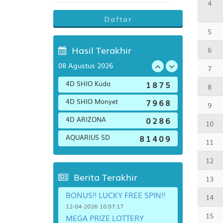
4
Daftar
5
Hasil Terakhir
6
08 Agustus 2026
7
4D SHIO Kuda
1
8
7
5
8
4D SHIO Monyet
7
9
6
8
9
4D ARIZONA
0
2
8
6
10
AQUARIUS 5D
8
1
4
0
9
11
12
Berita Terakhir
13
BONUS!! LUCKY FREE SPIN!!
14
12-04-2026 10:07:17
15
MEGA PRIZE LOTTERY