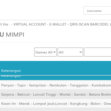
IRTUAL ACCOUNT - E-WALLET - QRIS (SCAN BARCODE). Link Alternat
U
MIMPI
Keterangan
Keterangan
Penyair - Tapir - Sempritan - Rembulan - Tanggalan - Kumbakar
Sarjana - Bekicot - Loncat Tinggi - Wortel - Sandal - Betara Brah
Kwan Im - Merak - Lompat Jauh,Loncat - Kangkung - Balon - Dew