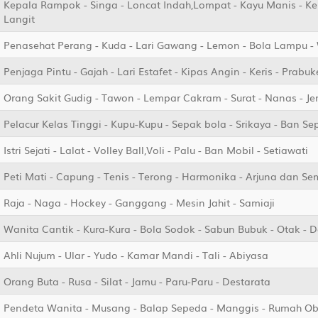
Kepala Rampok - Singa - Loncat Indah,Lompat - Kayu Manis - Ker
Langit
Penasehat Perang - Kuda - Lari Gawang - Lemon - Bola Lampu -
Penjaga Pintu - Gajah - Lari Estafet - Kipas Angin - Keris - Prabu
Orang Sakit Gudig - Tawon - Lempar Cakram - Surat - Nanas - 
Pelacur Kelas Tinggi - Kupu-Kupu - Sepak bola - Srikaya - Ban S
Istri Sejati - Lalat - Volley Ball,Voli - Palu - Ban Mobil - Setiawati
Peti Mati - Capung - Tenis - Terong - Harmonika - Arjuna dan S
Raja - Naga - Hockey - Ganggang - Mesin Jahit - Samiaji
Wanita Cantik - Kura-Kura - Bola Sodok - Sabun Bubuk - Otak - 
Ahli Nujum - Ular - Yudo - Kamar Mandi - Tali - Abiyasa
Orang Buta - Rusa - Silat - Jamu - Paru-Paru - Destarata
Pendeta Wanita - Musang - Balap Sepeda - Manggis - Rumah O