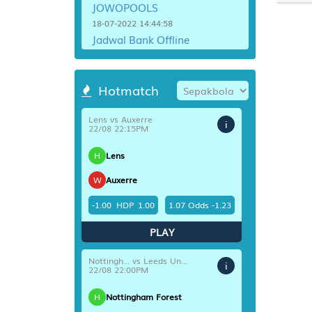
JOWOPOOLS
16
18-07-2022 14:44:58
Jadwal Bank Offline
17
18-07-2022 14:44:57
18
Info Togel Diskon Jam Tutup
Hotmatch
18-07-2022 14:44:56
19
20
Lens vs Auxerre
i
22/08 22:15PM
21
H
Lens
22
W
Auxerre
23
-1.00
HDP
1.00
1.07
Odds
-1.23
24
PLAY
25
Nottingh... vs Leeds Un...
i
22/08 22:00PM
26
H
Nottingham Forest
27