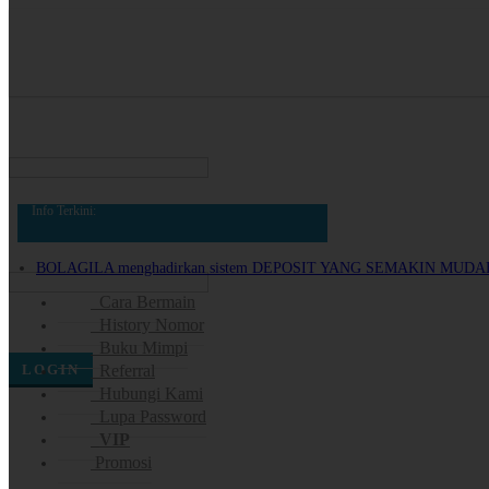
Info Terkini:
BOLAGILA menghadirkan sistem DEPOSIT YANG SEMAKIN MUDAH De
https://pintu.cfd/lcbg - https://bogilpro.com - https://bogilgo.com
Cara Bermain
History Nomor
Buku Mimpi
LOGIN
Referral
Hubungi Kami
Lupa Password
VIP
Promosi