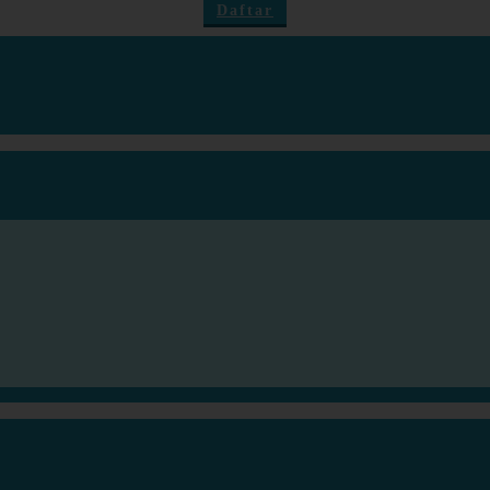
Daftar