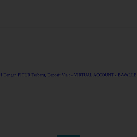
ngan FITUR Terbaru, Deposit Via : - VIRTUAL ACCOUNT - E-WALLET 